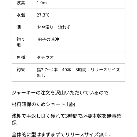
波高
1.0m
水温
27.3℃
潮
やや濁り 流れず
釣り
田子の浦沖
場
魚種
タチウオ
釣果
指2.7～4本 40本 3時間 リリースサイズ
無し
ジャーキーの注文を沢山いただいているので
材料確保のためショート出船
浅棚で手返し良く獲れて3時間で必要本数を無事確
保
全体的に型はまずまずでリリースサイズ無く、