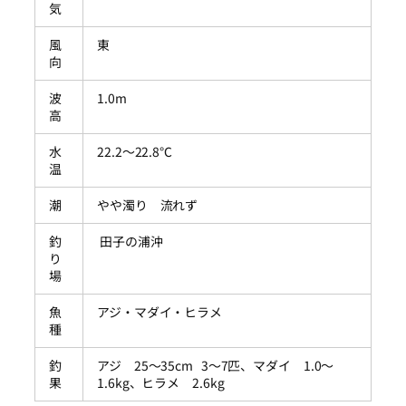
気
風
東
向
波
1.0m
高
水
22.2～22.8℃
温
潮
やや濁り 流れず
釣
田子の浦沖
り
場
魚
アジ・マダイ・ヒラメ
種
釣
アジ 25～35cm 3～7匹、マダイ 1.0～
果
1.6kg、ヒラメ 2.6kg