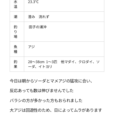
水
23.3℃
温
潮
澄み 流れず
釣
田子の浦沖
り
場
魚
アジ
種
釣
28～38cm 1～3匹 他マダイ、クロダイ、ソ
果
ーダ、イトヨリ
今日は朝からソーダとマメアジの猛攻に合い、
反応あっても数は伸びませんでした
バラシの方が多かった方もおられました
大アジは回遊性のため、日によってムラがあります