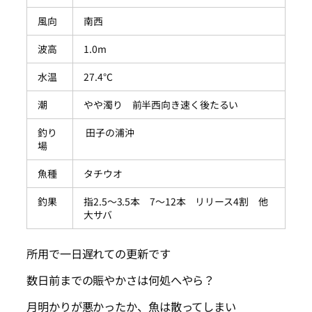
風向
南西
波高
1.0m
水温
27.4℃
潮
やや濁り 前半西向き速く後たるい
釣り
田子の浦沖
場
魚種
タチウオ
釣果
指2.5～3.5本 7～12本 リリース4割 他
大サバ
所用で一日遅れての更新です
数日前までの賑やかさは何処へやら？
月明かりが悪かったか、魚は散ってしまい