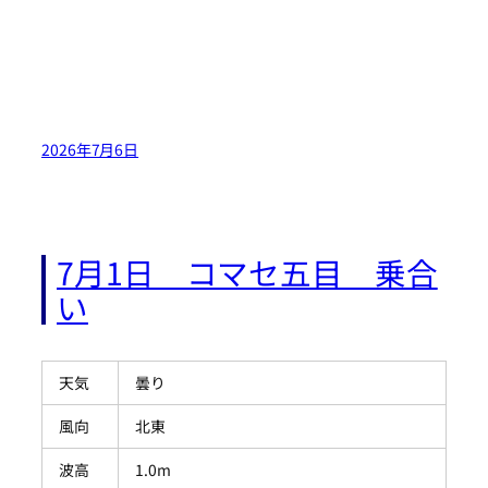
2026年7月6日
7月1日 コマセ五目 乗合
い
天気
曇り
風向
北東
波高
1.0m