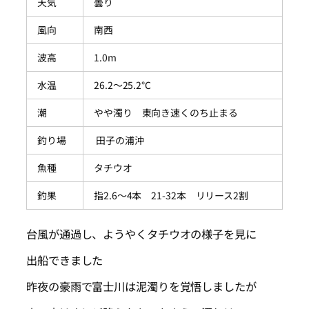
天気
曇り
風向
南西
波高
1.0m
水温
26.2～25.2℃
潮
やや濁り 東向き速くのち止まる
釣り場
田子の浦沖
魚種
タチウオ
釣果
指2.6～4本 21-32本 リリース2割
台風が通過し、ようやくタチウオの様子を見に
出船できました
昨夜の豪雨で富士川は泥濁りを覚悟しましたが