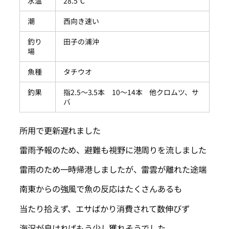
水温
28.5℃
潮
西向き速い
釣り
田子の浦沖
場
魚種
タチウオ
釣果
指2.5～3.5本 10～14本 他クロムツ、サ
バ
所用で更新遅れました
雷雨予報のため、避難も視野に港周りを流しました
雷雨のため一時帰港しましたが、雷雲が離れた途端
南東からの強風で魚の反応はたくさんあるも
当たり拾えず、エサばかり消費されて数伸びず
海況が良ければもう少し獲れそうでした