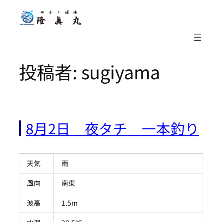
内
容
を
ス
キ
ッ
投稿者:
sugiyama
プ
8月2日 夜タチ 一本釣り
天気
雨
風向
南東
波高
1.5m