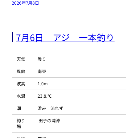
2026年7月8日
7月6日 アジ 一本釣り
天気
曇り
風向
南東
波高
1.0m
水温
23.8.℃
潮
澄み 流れず
釣り
田子の浦沖
場