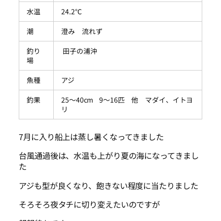
水温
24.2℃
潮
澄み 流れず
釣り
田子の浦沖
場
魚種
アジ
釣果
25～40cm 9～16匹 他 マダイ、イトヨ
リ
7月に入り船上は蒸し暑くなってきました
台風通過後は、水温も上がり夏の海になってきまし
た
アジも型が良くなり、飽きない程度に当たりました
そろそろ夜タチに切り変えたいのですが