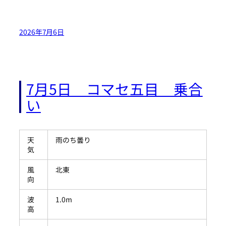
2026年7月6日
7月5日 コマセ五目 乗合
い
天
雨のち曇り
気
風
北東
向
波
1.0m
高