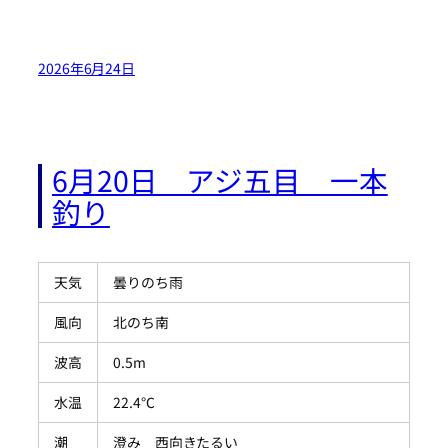
2026年6月24日
6月20日 アジ五目 一本
釣り
天気
曇りのち雨
風向
北のち南
波高
0.5m
水温
22.4℃
潮
澄み 西向きたるい