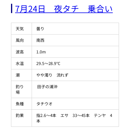
7月24日 夜タチ 乗合い
天気
曇り
風向
南西
波高
1.0m
水温
29.5～28.9℃
潮
やや濁り 流れず
釣り
田子の浦沖
場
魚種
タチウオ
釣果
指2.6～4本 エサ 33～45本 テンヤ 4
本