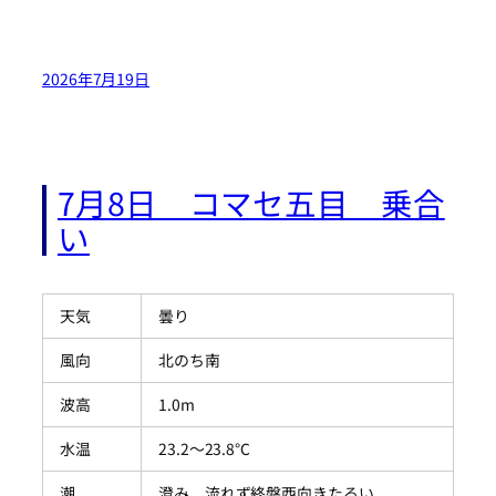
2026年7月19日
7月8日 コマセ五目 乗合
い
天気
曇り
風向
北のち南
波高
1.0m
水温
23.2～23.8℃
潮
澄み 流れず終盤西向きたるい