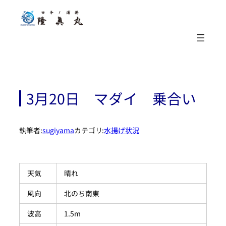
内
容
を
ス
キ
ッ
プ
3月20日 マダイ 乗合い
執筆者:
sugiyama
カテゴリ:
水揚げ状況
天気
晴れ
風向
北のち南東
波高
1.5m