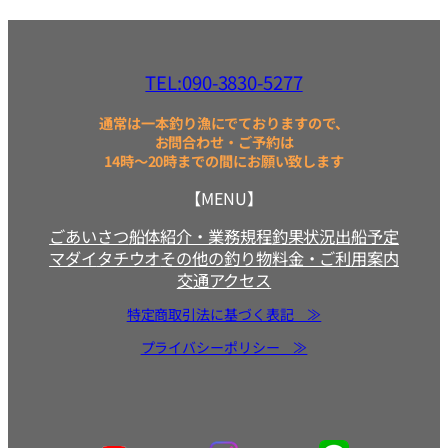
TEL:090-3830-5277
通常は一本釣り漁にでておりますので、
お問合わせ・ご予約は
14時～20時までの間にお願い致します
【MENU】
ごあいさつ
船体紹介・業務規程
釣果状況
出船予定
マダイ
タチウオ
その他の釣り物
料金・ご利用案内
交通アクセス
特定商取引法に基づく表記 ≫
プライバシーポリシー ≫