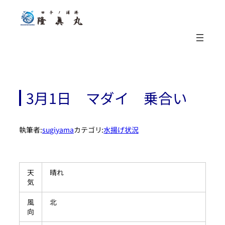
内
容
を
ス
キ
ッ
プ
3月1日 マダイ 乗合い
執筆者:
sugiyama
カテゴリ:
水揚げ状況
天
晴れ
気
風
北
向