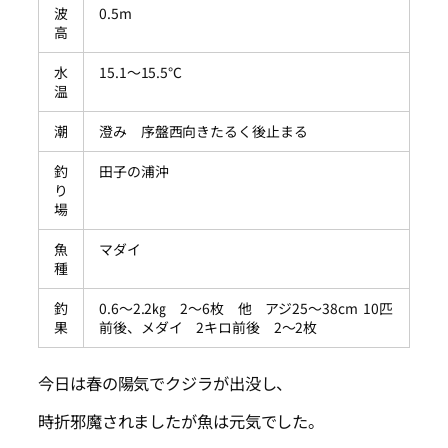
波
0.5m
高
水
15.1～15.5℃
温
潮
澄み 序盤西向きたるく後止まる
釣
田子の浦沖
り
場
魚
マダイ
種
釣
0.6～2.2㎏ 2～6枚 他 アジ25～38cm 10匹
果
前後、メダイ 2キロ前後 2～2枚
今日は春の陽気でクジラが出没し、
時折邪魔されましたが魚は元気でした。