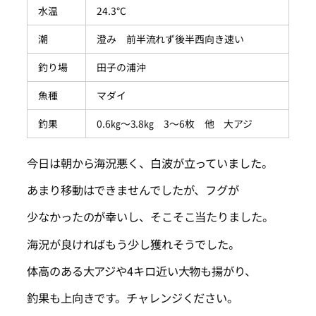
水温
24.3℃
潮
澄み 前半流れず後半西向き速い
釣り場
田子の浦沖
魚種
マダイ
釣果
0.6㎏～3.8㎏ 3～6枚 他 大アジ
今日は朝から海況悪く、白波が立っていました。
あまり移動はできませんでしたが、フグが
少なかったのが幸いし、そこそこ当たりました。
海況が良ければもう少し獲れそうでした。
体高のある大アジや4キロ近い大物も揚がり、
釣果も上向きです。チャレンジください。