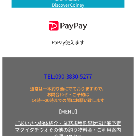
Discover Coiney
PaPay使えます
TEL:090-3830-5277
通常は一本釣り漁にでておりますので、
お問合わせ・ご予約は
14時～20時までの間にお願い致します
【MENU】
ごあいさつ
船体紹介・業務規程
釣果状況
出船予定
マダイ
タチウオ
その他の釣り物
料金・ご利用案内