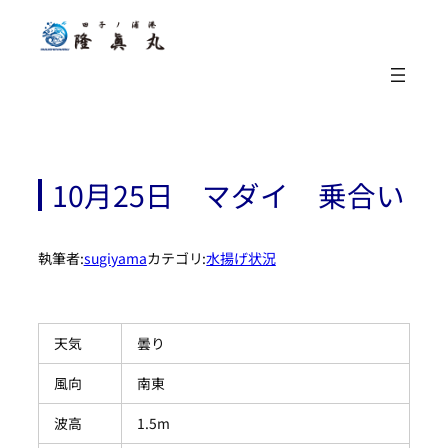
内
容
を
ス
キ
ッ
プ
10月25日 マダイ 乗合い
執筆者:
sugiyama
カテゴリ:
水揚げ状況
天気
曇り
風向
南東
波高
1.5m