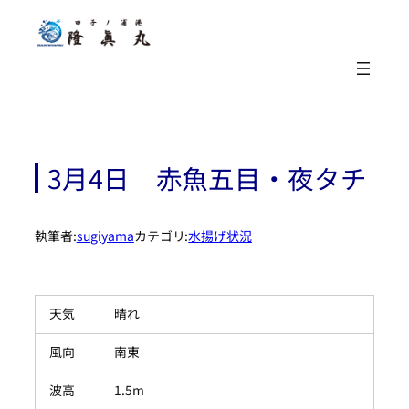
内
容
を
ス
キ
ッ
プ
3月4日 赤魚五目・夜タチ
執筆者:
sugiyama
カテゴリ:
水揚げ状況
天気
晴れ
風向
南東
波高
1.5m