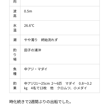
向
波
0.5m
高
水
26.6℃
温
潮
やや濁り 終始流れず
釣
田子の浦沖
り
場
魚
中アジ・マダイ
種
釣
中アジ21～25cm 2～6匹 マダイ 0.8～3.2
果
㎏ 4名で13枚 他 クロムツ、小メダイ
時化続きで2週間ぶりの出船でした。