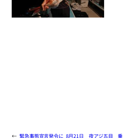
←
緊急事態宣言発令に
8月21日 夜アジ五目 乗