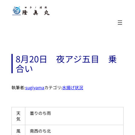
内
容
を
ス
キ
ッ
プ
8月20日 夜アジ五目 乗
合い
執筆者:
sugiyama
カテゴリ:
水揚げ状況
天
曇りのち雨
気
風
南西のち北