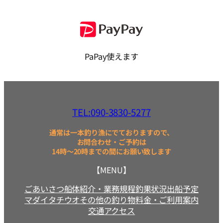
PaPay使えます
TEL:090-3830-5277
通常は一本釣り漁にでておりますので、
お問合わせ・ご予約は
14時～20時までの間にお願い致します
【MENU】
ごあいさつ
船体紹介・業務規程
釣果状況
出船予定
マダイ
タチウオ
その他の釣り物
料金・ご利用案内
交通アクセス