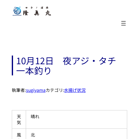
内
容
を
ス
キ
ッ
プ
10月12日 夜アジ・タチ
一本釣り
執筆者:
sugiyama
カテゴリ:
水揚げ状況
天
晴れ
気
風
北