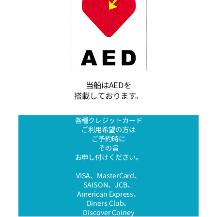
当船はAEDを
搭載しております。
各種クレジットカード
ご利用希望の方は
ご予約時に
その旨
お申し付けください。
VISA、MasterCard、
SAISON、JCB、
American Express、
Diners Club、
Discover Coiney