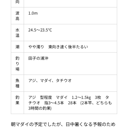
向
波
1.0m
高
水
24.5～23.5℃
温
潮
やや濁り 東向き速く後半たるい
釣
田子の浦沖
り
場
魚
アジ、マダイ、タチウオ
種
釣
アジ 型程度 マダイ 1.2～1.5㎏ 3枚 タ
果
チウオ 指3～4.5本 28本 (2本竿、どちらも
3時間の釣果)
朝マダイの予定でしたが、日中暑くなる予報のため