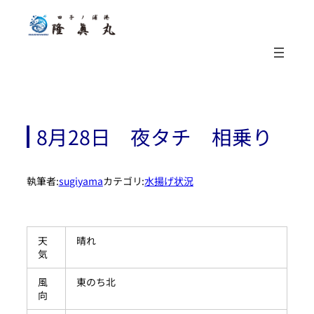
内
容
を
ス
キ
ッ
プ
8月28日 夜タチ 相乗り
執筆者:
sugiyama
カテゴリ:
水揚げ状況
天
晴れ
気
風
東のち北
向