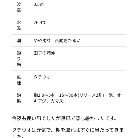
波
0.5m
高
水
26.4℃
温
潮
やや濁り 西向きたるい
釣
田子の浦沖
り
場
魚
タチウオ
種
釣
指2.8～5本 15～30本(リリース2割) 他、オ
果
キアジ、カマス
今夜も良い凪でしたが無風で蒸し暑かったです。
タチウオは元気で、棚を取ればすぐに当たってきま
した。