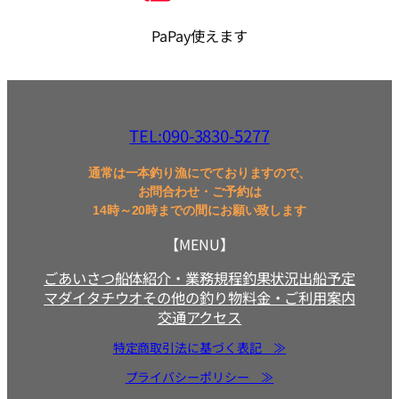
PaPay使えます
TEL:090-3830-5277
通常は一本釣り漁にでておりますので、
お問合わせ・ご予約は
14時～20時までの間にお願い致します
【MENU】
ごあいさつ
船体紹介・業務規程
釣果状況
出船予定
マダイ
タチウオ
その他の釣り物
料金・ご利用案内
交通アクセス
特定商取引法に基づく表記 ≫
プライバシーポリシー ≫