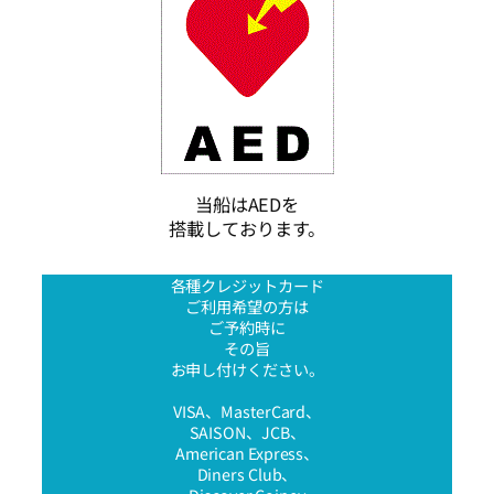
当船はAEDを
搭載しております。
各種クレジットカード
ご利用希望の方は
ご予約時に
その旨
お申し付けください。
VISA、MasterCard、
SAISON、JCB、
American Express、
Diners Club、