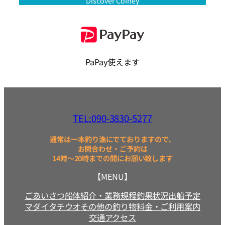
Discover Coiney
PaPay使えます
TEL:090-3830-5277
通常は一本釣り漁にでておりますので、
お問合わせ・ご予約は
14時～20時までの間にお願い致します
【MENU】
ごあいさつ
船体紹介・業務規程
釣果状況
出船予定
マダイ
タチウオ
その他の釣り物
料金・ご利用案内
交通アクセス