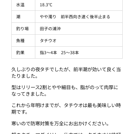
水温
18.3℃
潮
やや濁り 前半西向き速く後半止まる
釣り場
田子の浦沖
魚種
タチウオ
釣果
指3～4本 25～38本
久しぶりの夜タチでしたが、前半潮が効いて良く当
たりました。
型はリリース2割とやや細目も、脂がのって肉厚に
なってきました。
これから年明けまでが、タチウオは最も美味しい時
期です。
寒いので防寒対策を万全にお出かけください。