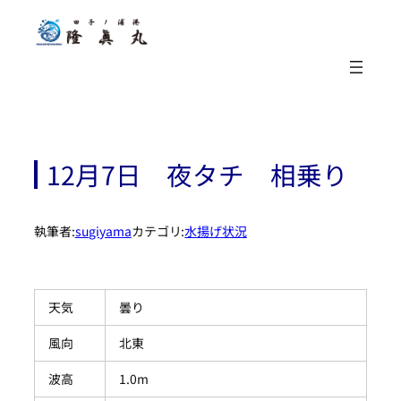
内
容
を
ス
キ
ッ
プ
12月7日 夜タチ 相乗り
執筆者:
sugiyama
カテゴリ:
水揚げ状況
天気
曇り
風向
北東
波高
1.0m