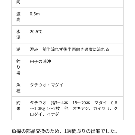
向
波
0.5m
高
水
20.5℃
温
潮
澄み 前半流れず後半西向き適度に流れる
釣
田子の浦沖
り
場
魚
タチウオ・マダイ
種
釣
タチウオ 指3～4本 15～20本 マダイ 0.6
果
～1.0Kg 1～2枚 他 オキアジ、カイワリ、ク
ロダイ、イナダ
魚探の部品交換のため、1週間ぶりの出船でした。