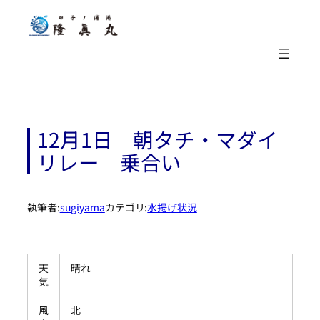
内
容
を
ス
キ
ッ
プ
12月1日 朝タチ・マダイ
リレー 乗合い
執筆者:
sugiyama
カテゴリ:
水揚げ状況
天
晴れ
気
風
北