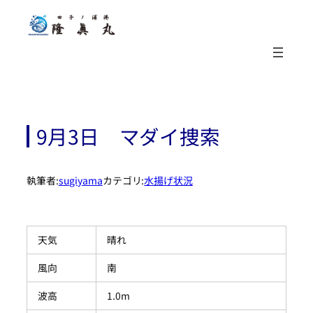
内
容
を
ス
キ
ッ
プ
9月3日 マダイ捜索
執筆者:
sugiyama
カテゴリ:
水揚げ状況
天気
晴れ
風向
南
波高
1.0m