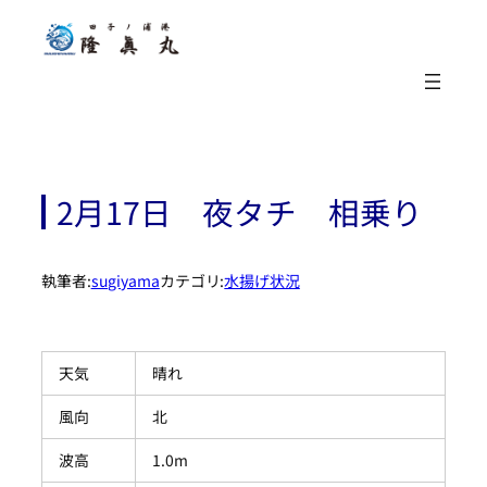
内
容
を
ス
キ
ッ
プ
2月17日 夜タチ 相乗り
執筆者:
sugiyama
カテゴリ:
水揚げ状況
天気
晴れ
風向
北
波高
1.0m