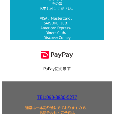
その旨
お申し付けください。
VISA、MasterCard、
SAISON、JCB、
American Express、
Diners Club、
Discover Coiney
PaPay使えます
TEL:090-3830-5277
通常は一本釣り漁にでておりますので、
お問合わせ・ご予約は