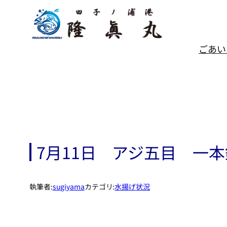
内
容
を
ス
ごあい
キ
ッ
プ
7月11日 アジ五目 一
執筆者:
sugiyama
カテゴリ:
水揚げ状況