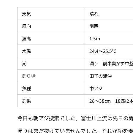
天気
晴れ
風向
南西
波高
1.5m
水温
24.4～25.5℃
潮
濁り 前半動かず中
釣り場
田子の浦沖
魚種
中アジ
釣果
28～38cm 18匹(
今日も朝アジ捜索でした。富士川上流は先日の
濁りはまだ抜けていませんでした。それが功を