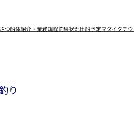
さつ
船体紹介・業務規程
釣果状況
出船予定
マダイ
タチウ
本釣り