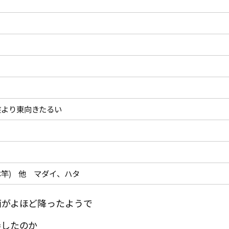
盤より東向きたるい
2本竿) 他 マダイ、ハタ
雨がよほど降ったようで
奏したのか