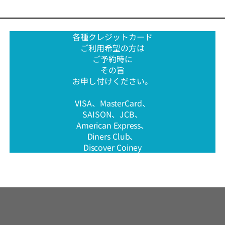
各種クレジットカード
ご利用希望の方は
ご予約時に
その旨
お申し付けください。
VISA、MasterCard、
SAISON、JCB、
American Express、
Diners Club、
Discover Coiney