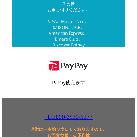
その旨
お申し付けください。
VISA、MasterCard、
SAISON、JCB、
American Express、
Diners Club、
Discover Coiney
PaPay使えます
TEL:090-3830-5277
通常は一本釣り漁にでておりますので、
お問合わせ・ご予約は