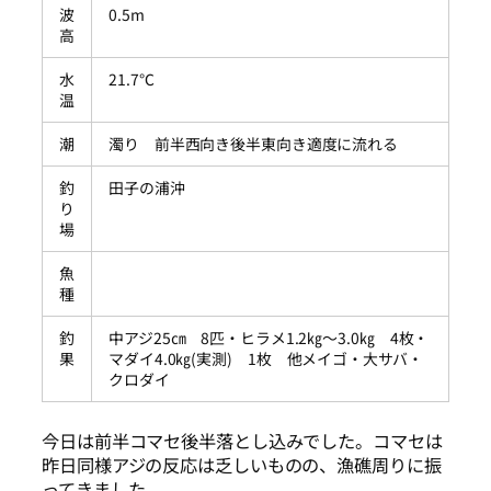
波
0.5m
高
水
21.7℃
温
潮
濁り 前半西向き後半東向き適度に流れる
釣
田子の浦沖
り
場
魚
種
釣
中アジ25㎝ 8匹・ヒラメ1.2㎏～3.0㎏ 4枚・
果
マダイ4.0㎏(実測) 1枚 他メイゴ・大サバ・
クロダイ
今日は前半コマセ後半落とし込みでした。コマセは
昨日同様アジの反応は乏しいものの、漁礁周りに振
ってきました。