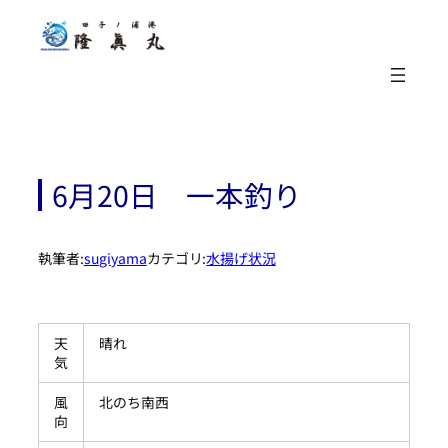
内
容
を
ス
キ
ッ
プ
6月20日 一本釣り
執筆者:
sugiyama
カテゴリ:
水揚げ状況
天
晴れ
気
風
北のち南西
向